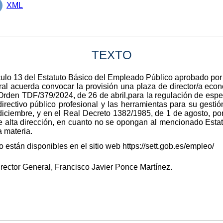
XML
TEXTO
ículo 13 del Estatuto Básico del Empleado Público aprobado por
ral acuerda convocar la provisión una plaza de director/a eco
 Orden TDF/379/2024, de 26 de abril,para la regulación de espe
irectivo público profesional y las herramientas para su gesti
iciembre, y en el Real Decreto 1382/1985, de 1 de agosto, por 
de alta dirección, en cuanto no se opongan al mencionado Esta
a materia.
 están disponibles en el sitio web https://sett.gob.es/empleo/
Director General, Francisco Javier Ponce Martínez.