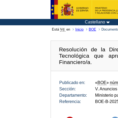
Castellano
Está
Vd.
en
Inicio
BOE
Documento
Resolución de la Dir
Tecnológica que apr
Financiero/a.
Publicado en:
«
BOE
»
núm
Sección:
V. Anuncios
Departamento:
Ministerio p
Referencia:
BOE-B-202