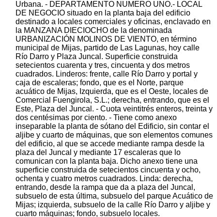
Urbana. - DEPARTAMENTO NUMERO UNO.- LOCAL
DE NEGOCIO situado en la planta baja del edificio
destinado a locales comerciales y oficinas, enclavado en
la MANZANA DIECIOCHO de la denominada
URBANIZACIÓN MOLINOS DE VIENTO, en término
municipal de Mijas, partido de Las Lagunas, hoy calle
Río Darro y Plaza Juncal. Superficie construida
setecientos cuarenta y tres, cincuenta y dos metros
cuadrados. Linderos: frente, calle Río Darro y portal y
caja de escaleras; fondo, que es el Norte, parque
acuático de Mijas, Izquierda, que es el Oeste, locales de
Comercial Fuengirola, S.L.; derecha, entrando, que es el
Este, Plaza del Juncal. - Cuota veintitrés enteros, treinta y
dos centésimas por ciento. - Tiene como anexo
inseparable la planta de sótano del Edificio, sin contar el
aljibe y cuarto de máquinas, que son elementos comunes
del edificio, al que se accede mediante rampa desde la
plaza del Juncal y mediante 17 escaleras que lo
comunican con la planta baja. Dicho anexo tiene una
superficie construida de setecientos cincuenta y ocho,
ochenta y cuatro metros cuadrados. Linda: derecha,
entrando, desde la rampa que da a plaza del Juncal,
subsuelo de esta última, subsuelo del parque Acuático de
Mijas; izquierda, subsuelo de la calle Río Darro y aljibe y
cuarto máquinas; fondo, subsuelo locales.