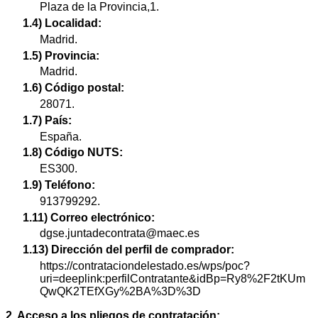
Plaza de la Provincia,1.
1.4) Localidad:
Madrid.
1.5) Provincia:
Madrid.
1.6) Código postal:
28071.
1.7) País:
España.
1.8) Código NUTS:
ES300.
1.9) Teléfono:
913799292.
1.11) Correo electrónico:
dgse.juntadecontrata@maec.es
1.13) Dirección del perfil de comprador:
https://contrataciondelestado.es/wps/poc?
uri=deeplink:perfilContratante&idBp=Ry8%2F2tKUm
QwQK2TEfXGy%2BA%3D%3D
2. Acceso a los pliegos de contratación: