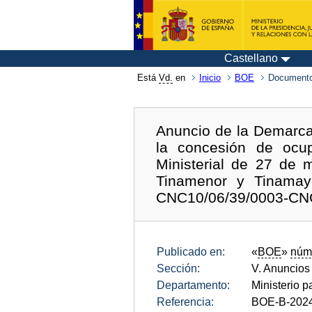
Castellano
Está
Vd.
en
Inicio
BOE
Documento
Anuncio de la Demarcac
la concesión de ocup
Ministerial de 27 de
Tinamenor y Tinamayo
CNC10/06/39/0003-CN
Publicado en:
«
BOE
»
núm
Sección:
V. Anuncios
Departamento:
Ministerio p
Referencia:
BOE-B-202