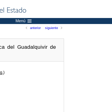
Menú
anterior
siguiente
ca del Guadalquivir de
g.
)