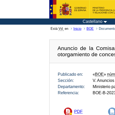
Castellano
Está
Vd.
en
Inicio
BOE
Documento
Anuncio de la Comisar
otorgamiento de conce
Publicado en:
«
BOE
»
núm
Sección:
V. Anuncios
Departamento:
Ministerio p
Referencia:
BOE-B-202
PDF