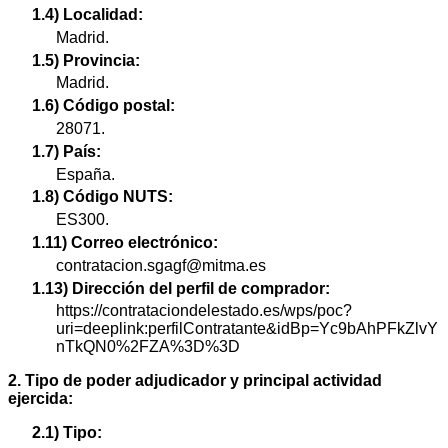
1.4) Localidad:
Madrid.
1.5) Provincia:
Madrid.
1.6) Código postal:
28071.
1.7) País:
España.
1.8) Código NUTS:
ES300.
1.11) Correo electrónico:
contratacion.sgagf@mitma.es
1.13) Dirección del perfil de comprador:
https://contrataciondelestado.es/wps/poc?
uri=deeplink:perfilContratante&idBp=Yc9bAhPFkZlvY
nTkQN0%2FZA%3D%3D
2. Tipo de poder adjudicador y principal actividad
ejercida:
2.1) Tipo: