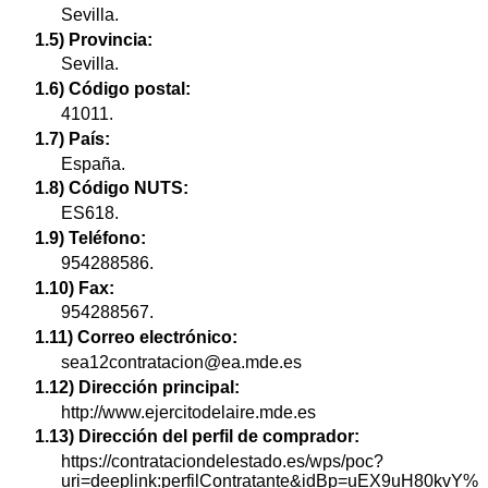
Sevilla.
1.5) Provincia:
Sevilla.
1.6) Código postal:
41011.
1.7) País:
España.
1.8) Código NUTS:
ES618.
1.9) Teléfono:
954288586.
1.10) Fax:
954288567.
1.11) Correo electrónico:
sea12contratacion@ea.mde.es
1.12) Dirección principal:
http://www.ejercitodelaire.mde.es
1.13) Dirección del perfil de comprador:
https://contrataciondelestado.es/wps/poc?
uri=deeplink:perfilContratante&idBp=uEX9uH80kvY%