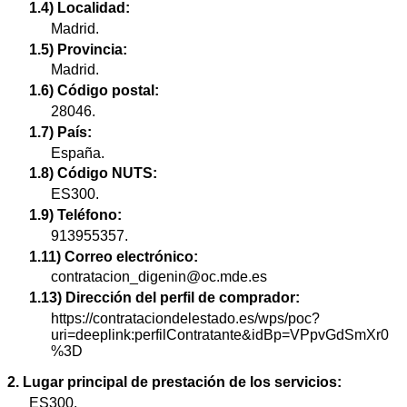
1.4) Localidad:
Madrid.
1.5) Provincia:
Madrid.
1.6) Código postal:
28046.
1.7) País:
España.
1.8) Código NUTS:
ES300.
1.9) Teléfono:
913955357.
1.11) Correo electrónico:
contratacion_digenin@oc.mde.es
1.13) Dirección del perfil de comprador:
https://contrataciondelestado.es/wps/poc?
uri=deeplink:perfilContratante&idBp=VPpvGdSmXr0
%3D
2. Lugar principal de prestación de los servicios:
ES300.