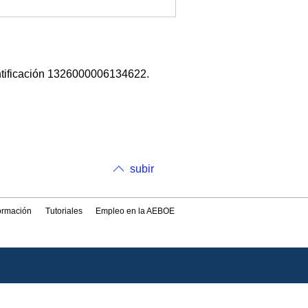
ntificación 1326000006134622.
subir
formación
Tutoriales
Empleo en la AEBOE