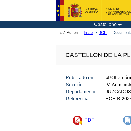
Castellano
Está
Vd.
en
Inicio
BOE
Documento
CASTELLON DE LA P
Publicado en:
«
BOE
»
núm
Sección:
IV. Administ
Departamento:
JUZGADOS 
Referencia:
BOE-B-202
PDF