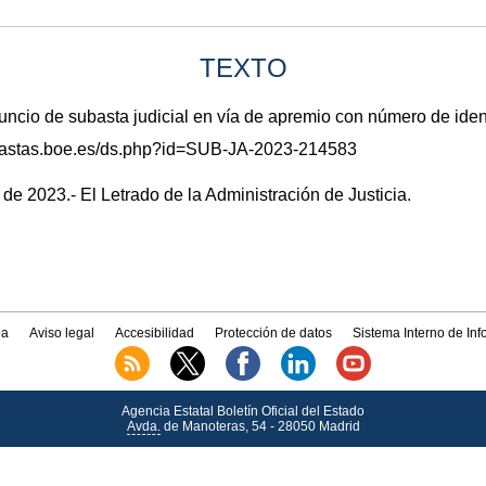
TEXTO
io de subasta judicial en vía de apremio con número de ide
subastas.boe.es/ds.php?id=SUB-JA-2023-214583
 de 2023.- El Letrado de la Administración de Justicia.
a
Aviso legal
Accesibilidad
Protección de datos
Sistema Interno de In
Agencia Estatal Boletín Oficial del Estado
Avda.
de Manoteras, 54 - 28050 Madrid