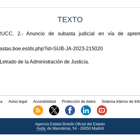
TEXTO
. 2.- Anuncio de subasta judicial en vía de apremio
subastas.boe.es/ds.php?id=SUB-JA-2023-215020
Letrado de la Administración de Justicia.
a
Aviso legal
Accesibilidad
Protección de datos
Sistema Interno de In
Agencia Estatal Boletín Oficial del Estado
Avda.
de Manoteras, 54 - 28050 Madrid