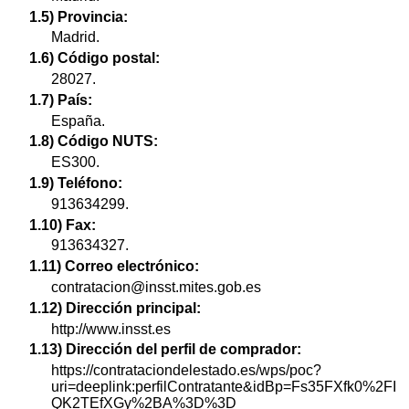
1.5) Provincia:
Madrid.
1.6) Código postal:
28027.
1.7) País:
España.
1.8) Código NUTS:
ES300.
1.9) Teléfono:
913634299.
1.10) Fax:
913634327.
1.11) Correo electrónico:
contratacion@insst.mites.gob.es
1.12) Dirección principal:
http://www.insst.es
1.13) Dirección del perfil de comprador:
https://contrataciondelestado.es/wps/poc?
uri=deeplink:perfilContratante&idBp=Fs35FXfk0%2FI
QK2TEfXGy%2BA%3D%3D