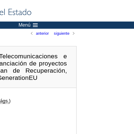
Menú
anterior
siguiente
elecomunicaciones e
nanciación de proyectos
n de Recuperación,
tGenerationEU
ágs.
)