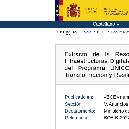
Castellano
Está
Vd.
en
Inicio
BOE
Documento
Extracto de la Res
Infraestructuras Digit
del Programa UNIC
Transformación y Resil
Publicado en:
«
BOE
»
núm
Sección:
V. Anuncios
Departamento:
Ministerio 
Referencia:
BOE-B-202