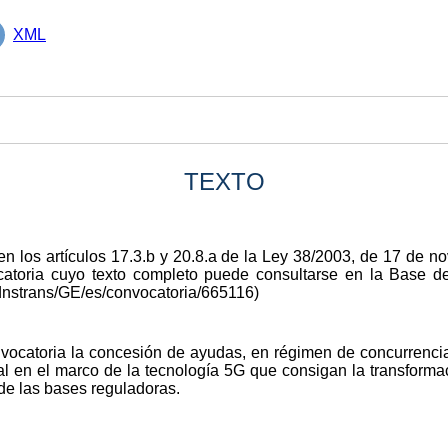
XML
TEXTO
en los artículos 17.3.b y 20.8.a de la Ley 38/2003, de 17 de 
ocatoria cuyo texto completo puede consultarse en la Base
dnstrans/GE/es/convocatoria/665116)
nvocatoria la concesión de ayudas, en régimen de concurrencia
al en el marco de la tecnología 5G que consigan la transformac
3 de las bases reguladoras.