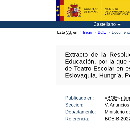
Castellano
Está
Vd.
en
Inicio
BOE
Documento
Extracto de la Resol
Educación, por la que 
de Teatro Escolar en e
Eslovaquia, Hungría, P
Publicado en:
«
BOE
»
núm
Sección:
V. Anuncios
Departamento:
Ministerio 
Referencia:
BOE-B-202