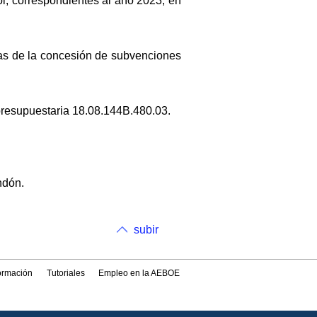
ol, correspondientes al año 2023, en
as de la concesión de subvenciones
presupuestaria 18.08.144B.480.03.
ndón.
subir
formación
Tutoriales
Empleo en la AEBOE