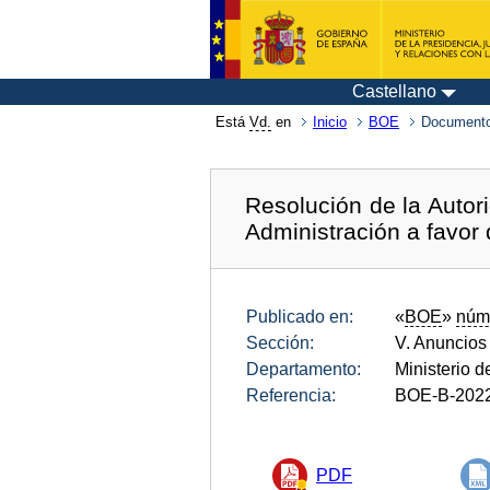
Castellano
Está
Vd.
en
Inicio
BOE
Documento
Resolución de la Autor
Administración a favor 
Publicado en:
«
BOE
»
núm
Sección:
V. Anuncios
Departamento:
Ministerio 
Referencia:
BOE-B-202
PDF