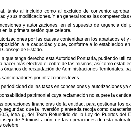
l, tanto al incluido como al excluido de convenio; aprobar s
ad y sus modificaciones. Y en general todas las competencias 
ncesiones y autorizaciones, en el supuesto de urgencia del p
 en la primera sesión que celebre.
autorizaciones por las causas contenidas en los apartados e) 
posición a la caducidad y que, conforme a lo establecido en 
el Consejo de Estado.
 a que tenga derecho esta Autoridad Portuaria, pudiendo utilizar
ara hacer más efectivo el cobro de las mismas; así como estable
ros órganos de recaudación de Administraciones Territoriales, pa
s sancionadores por infracciones leves.
la periodicidad de las tasas en concesiones y autorizaciones ya 
ponsabilidad patrimonial cuya reclamación no supere la cantid
las operaciones financieras de la entidad, para gestionar los 
y seguridad que la inversión planteada recoja como característ
. 30.5, letra g, del Texto Refundido de la Ley de Puertos del 
nsejo de Administración, de las operaciones de esta natural
e celebre.