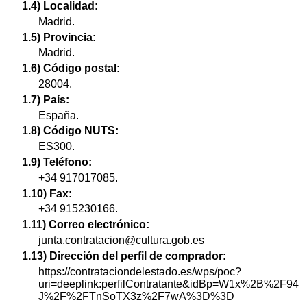
1.4) Localidad:
Madrid.
1.5) Provincia:
Madrid.
1.6) Código postal:
28004.
1.7) País:
España.
1.8) Código NUTS:
ES300.
1.9) Teléfono:
+34 917017085.
1.10) Fax:
+34 915230166.
1.11) Correo electrónico:
junta.contratacion@cultura.gob.es
1.13) Dirección del perfil de comprador:
https://contrataciondelestado.es/wps/poc?
uri=deeplink:perfilContratante&idBp=W1x%2B%2F94
J%2F%2FTnSoTX3z%2F7wA%3D%3D