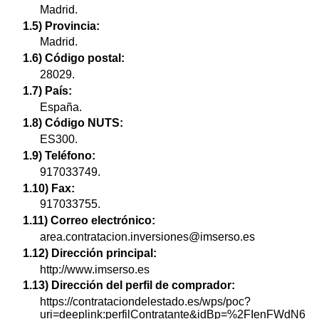
Madrid.
1.5) Provincia:
Madrid.
1.6) Código postal:
28029.
1.7) País:
España.
1.8) Código NUTS:
ES300.
1.9) Teléfono:
917033749.
1.10) Fax:
917033755.
1.11) Correo electrónico:
area.contratacion.inversiones@imserso.es
1.12) Dirección principal:
http://www.imserso.es
1.13) Dirección del perfil de comprador:
https://contrataciondelestado.es/wps/poc?
uri=deeplink:perfilContratante&idBp=%2FIenFWdN6