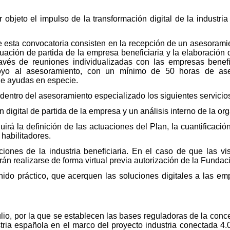
 objeto el impulso de la transformación digital de la industr
 esta convocatoria consisten en la recepción de un asesoramie
tuación de partida de la empresa beneficiaria y la elaboración 
avés de reuniones individualizadas con las empresas benefici
oyo al asesoramiento, con un mínimo de 50 horas de ases
de ayudas en especie.
 dentro del asesoramiento especializado los siguientes servicio
n digital de partida de la empresa y un análisis interno de la or
irá la definición de las actuaciones del Plan, la cuantificació
habilitadores.
aciones de la industria beneficiaria. En el caso de que las v
drán realizarse de forma virtual previa autorización de la Fundac
nido práctico, que acerquen las soluciones digitales a las emp
lio, por la que se establecen las bases reguladoras de la conc
stria española en el marco del proyecto industria conectada 4.0