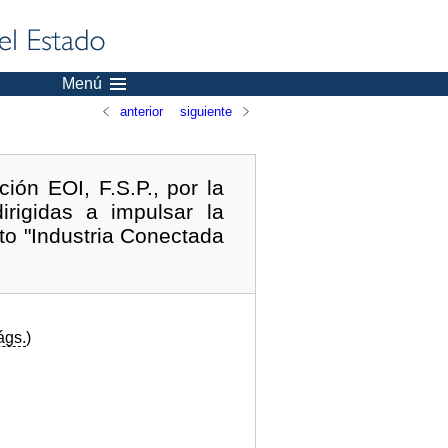
Menú
anterior
siguiente
ón EOI, F.S.P., por la
rigidas a impulsar la
cto "Industria Conectada
ágs.
)