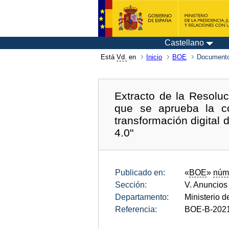
Castellano
Está
Vd.
en
Inicio
BOE
Documento
Extracto de la Resolu
que se aprueba la co
transformación digital 
4.0"
Publicado en:
«
BOE
»
núm
Sección:
V. Anuncios
Departamento:
Ministerio d
Referencia:
BOE-B-202