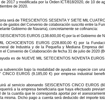
de 2017 y modificada por la Orden ICT/818/2020, de 10 de agos
tiembre de 2020.
vocatoria será de TRESCIENTOS SESENTA Y SIETE MIL CUAT
to de gastos del Convenio de colaboración suscrito entre la Fun
lante Gobierno de Navarra), concretamente se cofinancia:
ISCIENTOS EUROS (138.600,00 €) por la el Gobierno de Na
OCHOCIENTOS EUROS (228.800,00 €) por la Fundación 
eneral de Industria y de la Pequeña y Mediana Empresa del M
en el Convenio de Colaboración de fecha 31 de julio de 2020 (
o de ayuda es de NUEVE MIL SETECIENTOS NOVENTA EUROS (9.
a subvención bajo la modalidad de ayuda en especie con una
CO EUROS (9.185,00 €) por empresa industrial beneficia
ibuirá al servicio abonando SEISCIENTOS CINCO EUROS (605
requerirá a la empresa beneficiaria que haya efectuado previ
l de la cuantía que le corresponda aportar por el asesoramien
 a la misma. Dicho pago a cuenta será deducido del importe tot