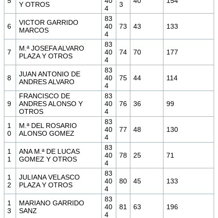
5
40
40
154
Y OTROS
3
4
83
VICTOR GARRIDO
6
40
73
43
133
MARCOS
4
83
M.ª JOSEFA ALVARO
7
40
74
70
177
PLAZA Y OTROS
4
83
JUAN ANTONIO DE
8
40
75
44
114
ANDRES ALVARO
4
FRANCISCO DE
83
9
ANDRES ALONSO Y
40
76
36
99
OTROS
4
83
1
M.ª DEL ROSARIO
40
77
48
130
0
ALONSO GOMEZ
4
83
1
ANA M.ª DE LUCAS
40
78
25
71
1
GOMEZ Y OTROS
4
83
1
JULIANA VELASCO
40
80
45
133
2
PLAZA Y OTROS
4
83
1
MARIANO GARRIDO
40
81
63
196
3
SANZ
4