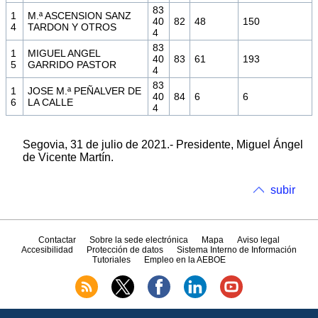
83
1
M.ª ASCENSION SANZ
40
82
48
150
4
TARDON Y OTROS
4
83
1
MIGUEL ANGEL
40
83
61
193
5
GARRIDO PASTOR
4
83
1
JOSE M.ª PEÑALVER DE
40
84
6
6
6
LA CALLE
4
Segovia, 31 de julio de 2021.- Presidente, Miguel Ángel
de Vicente Martín.
subir
Contactar
Sobre la sede electrónica
Mapa
Aviso legal
Accesibilidad
Protección de datos
Sistema Interno de Información
Tutoriales
Empleo en la AEBOE