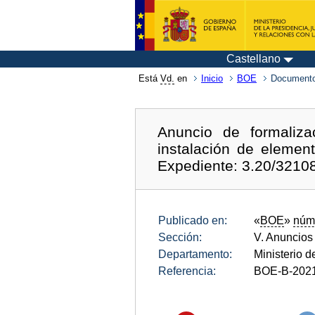
Castellano
Está
Vd.
en
Inicio
BOE
Documento
Anuncio de formaliza
instalación de elemen
Expediente: 3.20/3210
Publicado en:
«
BOE
»
núm
Sección:
V. Anuncios
Departamento:
Ministerio 
Referencia:
BOE-B-202