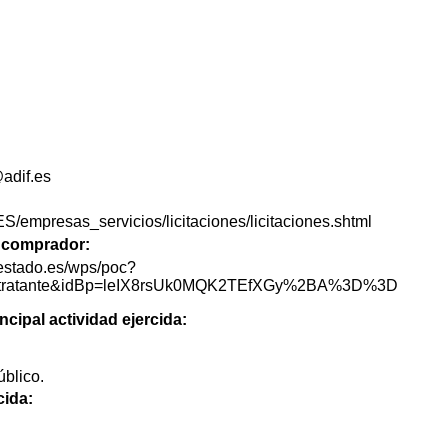
adif.es
ES/empresas_servicios/licitaciones/licitaciones.shtml
de comprador:
lestado.es/wps/poc?
lContratante&idBp=leIX8rsUk0MQK2TEfXGy%2BA%3D%3D
ncipal actividad ejercida:
blico.
cida: