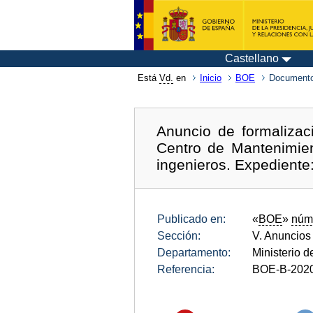
Castellano
Está
Vd.
en
Inicio
BOE
Documento
Anuncio de formaliza
Centro de Mantenimien
ingenieros. Expedient
Publicado en:
«
BOE
»
núm
Sección:
V. Anuncios
Departamento:
Ministerio 
Referencia:
BOE-B-202