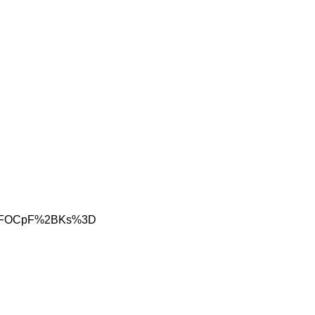
j42%2FOCpF%2BKs%3D