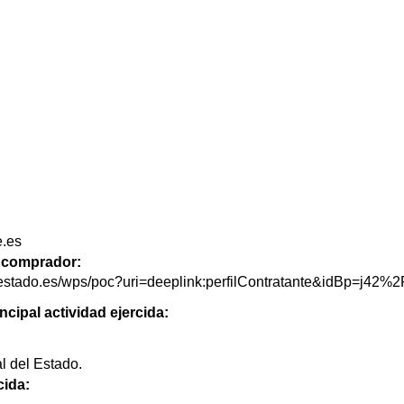
.es
de comprador:
delestado.es/wps/poc?uri=deeplink:perfilContratante&idBp=
ncipal actividad ejercida:
l del Estado.
cida: