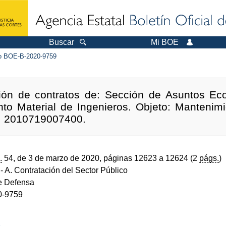
Buscar
Mi BOE
 BOE-B-2020-9759
ción de contratos de: Sección de Asuntos Ec
to Material de Ingenieros. Objeto: Mantenim
e: 2010719007400.
.
54, de 3 de marzo de 2020, páginas 12623 a 12624 (2
págs.
)
- A. Contratación del Sector Público
de Defensa
0-9759