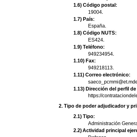
1.6) Código postal:
19004.
1.7) País:
España.
1.8) Código NUTS:
ES424.
1.9) Teléfono:
949234954.
1.10) Fax:
949218113.
1.11) Correo electrónico:
saeco_pcmmi@et.mde
1.13) Dirección del perfil 
https://contratacion
2. Tipo de poder adjudicador y pri
2.1) Tipo:
Administración Genera
2.2) Actividad principal ejer