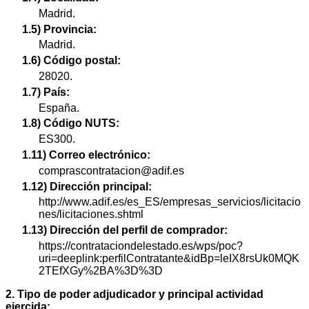
Madrid.
1.5) Provincia:
Madrid.
1.6) Código postal:
28020.
1.7) País:
España.
1.8) Código NUTS:
ES300.
1.11) Correo electrónico:
comprascontratacion@adif.es
1.12) Dirección principal:
http://www.adif.es/es_ES/empresas_servicios/licitacio
nes/licitaciones.shtml
1.13) Dirección del perfil de comprador:
https://contrataciondelestado.es/wps/poc?
uri=deeplink:perfilContratante&idBp=leIX8rsUk0MQK
2TEfXGy%2BA%3D%3D
2. Tipo de poder adjudicador y principal actividad
ejercida: