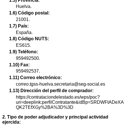
1.5) Provincia:
Huelva.
1.6) Código postal:
21001.
1.7) País:
España.
1.8) Código NUTS:
ES615.
1.9) Teléfono:
959492500.
1.10) Fax:
959492537.
1.11) Correo electrónico:
correo.tgss-huelva.secretaria@seg-social.es
1.13) Dirección del perfil de comprador:
https://contrataciondelestado.es/wps/poc?
uri=deeplink:perfilContratante&idBp=SRDWFtADeXA
QK2TEfXGy%2BA%3D%3D
2. Tipo de poder adjudicador y principal actividad
ejercida: