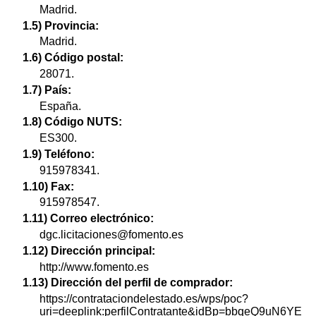
Madrid.
1.5) Provincia:
Madrid.
1.6) Código postal:
28071.
1.7) País:
España.
1.8) Código NUTS:
ES300.
1.9) Teléfono:
915978341.
1.10) Fax:
915978547.
1.11) Correo electrónico:
dgc.licitaciones@fomento.es
1.12) Dirección principal:
http://www.fomento.es
1.13) Dirección del perfil de comprador:
https://contrataciondelestado.es/wps/poc?
uri=deeplink:perfilContratante&idBp=bbqeQ9uN6YE