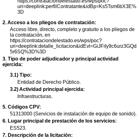
https://contrataciondelestado.es/wps/poc?
uri=deeplink:perfilContratante&idBp=Ks5Tsm6bX3E%
3D
2. Acceso a los pliegos de contratación:
Acceso libre, directo, completo y gratuito a los pliegos de
la contratación, en
https://contrataciondelestado.es/wps/poc?
uri=deeplink:detalle_licitacion&idEvl=GiJFiIy9c6urz3GQd
5r6SQ%3D%3D
3. Tipo de poder adjudicador y principal actividad
ejercida:
3.1) Tipo:
Entidad de Derecho Público.
3.2) Actividad principal ejercida:
Infraestructuras.
5. Códigos CPV:
51313000 (Servicios de instalación de equipo de sonido).
6. Lugar principal de prestación de los servicios:
ES523.
7. Descripción de la licitación: