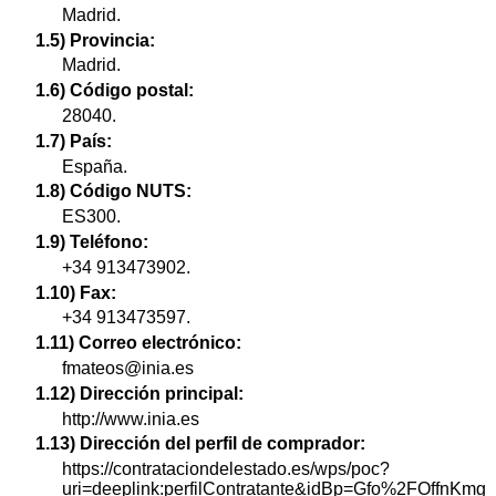
Madrid.
1.5) Provincia:
Madrid.
1.6) Código postal:
28040.
1.7) País:
España.
1.8) Código NUTS:
ES300.
1.9) Teléfono:
+34 913473902.
1.10) Fax:
+34 913473597.
1.11) Correo electrónico:
fmateos@inia.es
1.12) Dirección principal:
http://www.inia.es
1.13) Dirección del perfil de comprador:
https://contrataciondelestado.es/wps/poc?
uri=deeplink:perfilContratante&idBp=Gfo%2FOffnKmg