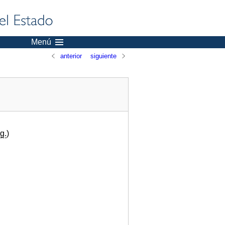
Menú
anterior
siguiente
g.
)