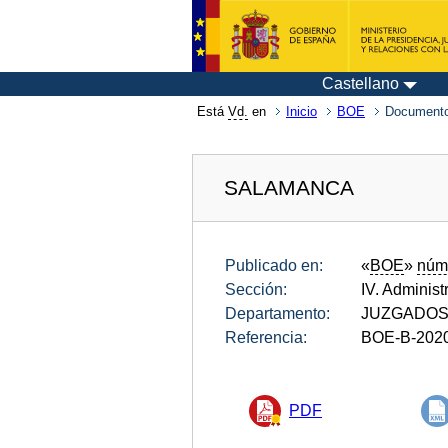
Castellano
Está
Vd.
en
Inicio
BOE
Documento
SALAMANCA
Publicado en:
«
BOE
»
núm
Sección:
IV. Administ
Departamento:
JUZGADOS
Referencia:
BOE-B-202
PDF