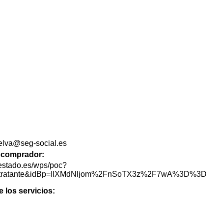
elva@seg-social.es
de comprador:
lestado.es/wps/poc?
lContratante&idBp=IlXMdNljom%2FnSoTX3z%2F7wA%3D%3D
e los servicios: