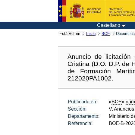
Castellano
Está
Vd.
en
Inicio
BOE
Documento
Anuncio de licitación
Cristina (D.O. D.P. de 
de Formación Maríti
212020PA1002.
Publicado en:
«
BOE
»
núm
Sección:
V. Anuncios
Departamento:
Ministerio d
Referencia:
BOE-B-202