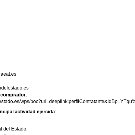
.aeat.es
ondelestado.es
de comprador:
delestado.es/wps/poc?uri=deeplink:perfilContratante&idBp=Y
ncipal actividad ejercida:
l del Estado.