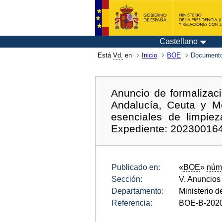
Castellano
Está
Vd.
en
Inicio
BOE
Documento
Anuncio de formalizaci
Andalucía, Ceuta y Me
esenciales de limpie
Expediente: 20230016
Publicado en:
«
BOE
»
núm
Sección:
V. Anuncios
Departamento:
Ministerio 
Referencia:
BOE-B-202