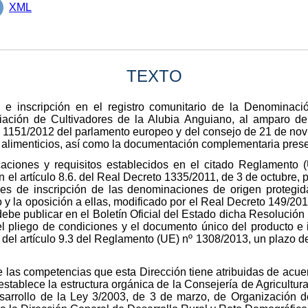
XML
TEXTO
ón e inscripción en el registro comunitario de la Denominac
ación de Cultivadores de la Alubia Anguiano, al amparo de 
º 1151/2012 del parlamento europeo y del consejo de 21 de n
y alimenticios, así como la documentación complementaria prese
aciones y requisitos establecidos en el citado Reglamento 
el artículo 8.6. del Real Decreto 1335/2011, de 3 de octubre, p
udes de inscripción de las denominaciones de origen protegi
o y la oposición a ellas, modificado por el Real Decreto 149/201
ebe publicar en el Boletín Oficial del Estado dicha Resolución 
el pliego de condiciones y el documento único del producto e i
 del artículo 9.3 del Reglamento (UE) nº 1308/2013, un plazo 
de las competencias que esta Dirección tiene atribuidas de acuer
stablece la estructura orgánica de la Consejería de Agricultura
sarrollo de la Ley 3/2003, de 3 de marzo, de Organización 