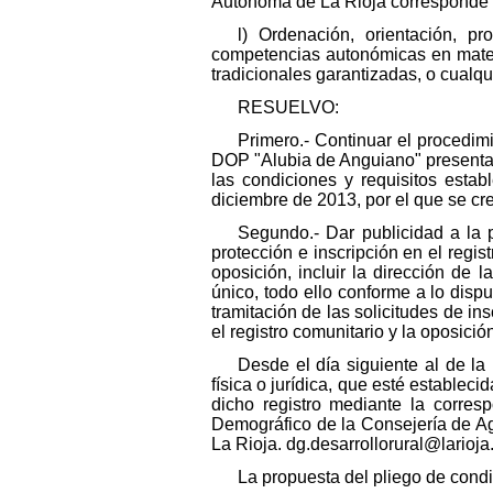
Autónoma de La Rioja corresponde a
l) Ordenación, orientación, p
competencias autonómicas en mater
tradicionales garantizadas, o cualqui
RESUELVO:
Primero.- Continuar el procedimi
DOP "Alubia de Anguiano" presenta
las condiciones y requisitos est
diciembre de 2013, por el que se cr
Segundo.- Dar publicidad a la p
protección e inscripción en el regis
oposición, incluir la dirección de
único, todo ello conforme a lo disp
tramitación de las solicitudes de i
el registro comunitario y la oposici
Desde el día siguiente al de la
física o jurídica, que esté estable
dicho registro mediante la corres
Demográfico de la Consejería de Ag
La Rioja. dg.desarrollorural@larioja.
La propuesta del pliego de condi