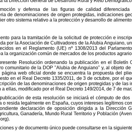
 la Dirección General de Desarrollo Rural y Reto Demográfico
romoción y defensa de las figuras de calidad diferenciada 
ia de denominaciones de origen protegidas, indicaciones geog
er otro sistema relativo a la protección y desarrollo de alimentos
ento para la tramitación de la solicitud de protección e inscrip
da por la Asociación de Cultivadores de la Alubia Anguiano, 
ablecidos en el Reglamento (UE) nº 1308/2013 del Parlament
ea la organización común de mercados de los productos agrario
resente Resolución ordenando la publicación en el Boletín Of
tro comunitario de la DOP "Alubia de Anguiano" y, al objeto de 
 la página web oficial donde se encuentra la propuesta del p
uesto en el Real Decreto 1335/2011, de 3 de octubre, por el qu
nscripción de las denominaciones de origen protegidas y de las 
ón a ellas, modificado por el Real Decreto 149/2014, de 7 de mar
 publicación de esta resolución se iniciará el cómputo de do
cida o resida legalmente en España, cuyos intereses legítimos c
pondiente declaración de oposición dirigida a la Dirección 
ricultura, Ganadería, Mundo Rural Territorio y Población (Ave
org).
ciones y de documento único puede consultarse en la siguiente 