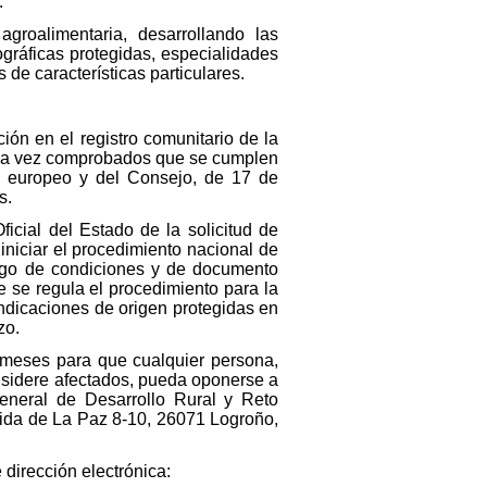
:
agroalimentaria, desarrollando las
ráficas protegidas, especialidades
 de características particulares.
ción en el registro comunitario de la
una vez comprobados que se cumplen
o europeo y del Consejo, de 17 de
s.
icial del Estado de la solicitud de
iniciar el procedimiento nacional de
liego de condiciones y de documento
e se regula el procedimiento para la
indicaciones de origen protegidas en
zo.
s meses para que cualquier persona,
onsidere afectados, pueda oponerse a
General de Desarrollo Rural y Reto
nida de La Paz 8-10, 26071 Logroño,
dirección electrónica: