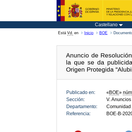
Castellano
Está
Vd.
en
Inicio
BOE
Documento
Anuncio de Resolución
la que se da publicid
Origen Protegida "Alub
Publicado en:
«
BOE
»
núm
Sección:
V. Anuncios
Departamento:
Comunidad 
Referencia:
BOE-B-202