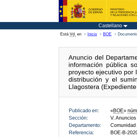
Castellano
Está
Vd.
en
Inicio
BOE
Documento
Anuncio del Departame
información pública so
proyecto ejecutivo por
distribución y el sum
Llagostera (Expedient
Publicado en:
«
BOE
»
núm
Sección:
V. Anuncios
Departamento:
Comunidad 
Referencia:
BOE-B-202