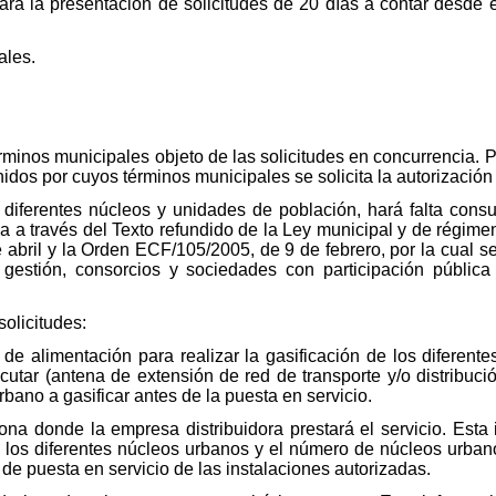
ra la presentación de solicitudes de 20 días a contar desde e
ales.
rminos municipales objeto de las solicitudes en concurrencia. Po
idos por cuyos términos municipales se solicita la autorización 
diferentes núcleos y unidades de población, hará falta consul
da a través del Texto refundido de la Ley municipal y de régime
 abril y la Orden ECF/105/2005, de 9 de febrero, por la cual se
gestión, consorcios y sociedades con participación pública l
solicitudes:
e de alimentación para realizar la gasificación de los diferen
jecutar (antena de extensión de red de transporte y/o distribuc
bano a gasificar antes de la puesta en servicio.
ona donde la empresa distribuidora prestará el servicio. Esta 
los diferentes núcleos urbanos y el número de núcleos urbano
a de puesta en servicio de las instalaciones autorizadas.