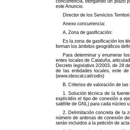
concurrencia, otorgando un plazo pa
este Anuncio.
Director de los Servicios Territori
Anexo concurrencia:
A. Zona de gasificación:
Es la zona de gasificación los té
forman los ámbitos geográficos defin
Para determinar y enumerar los 
entes locales de Cataluña, articula
Decreto legislativo 2/2003, de 28 de
de las entidades locales, ente de 
(www.idescat.cat/codis)
B. Criterios de valoración de las 
1. Solución técnica de la fuent
explicitéis el tipo de conexión a e
satélite de GNL) para cada núcleo ur
2. Delimitación concreta de la z
número de antenas de conexión de 
serán incluidos a la petición de act