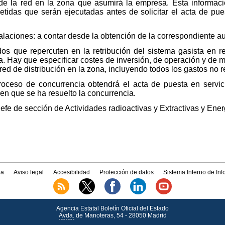
 la red en la zona que asumirá la empresa. Esta informació
idas que serán ejecutadas antes de solicitar el acta de pues
talaciones: a contar desde la obtención de la correspondiente au
dos que repercuten en la retribución del sistema gasista en re
da. Hay que especificar costes de inversión, de operación y de 
 red de distribución en la zona, incluyendo todos los gastos no 
proceso de concurrencia obtendrá el acta de puesta en servic
en que se ha resuelto la concurrencia.
Jefe de sección de Actividades radioactivas y Extractivas y Ener
a
Aviso legal
Accesibilidad
Protección de datos
Sistema Interno de In
Agencia Estatal Boletín Oficial del Estado
Avda.
de Manoteras, 54 - 28050 Madrid