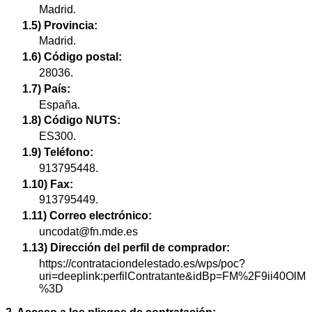
Madrid.
1.5) Provincia:
Madrid.
1.6) Código postal:
28036.
1.7) País:
España.
1.8) Código NUTS:
ES300.
1.9) Teléfono:
913795448.
1.10) Fax:
913795449.
1.11) Correo electrónico:
uncodat@fn.mde.es
1.13) Dirección del perfil de comprador:
https://contrataciondelestado.es/wps/poc?
uri=deeplink:perfilContratante&idBp=FM%2F9ii40OlM
%3D