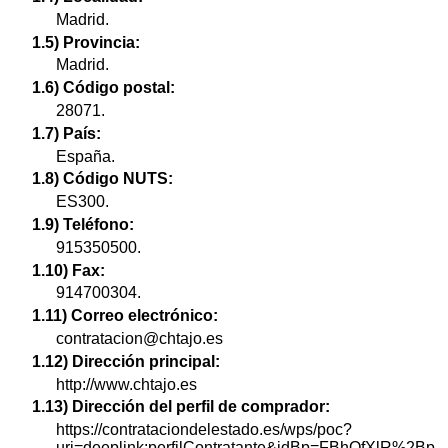
Madrid.
1.5) Provincia:
Madrid.
1.6) Código postal:
28071.
1.7) País:
España.
1.8) Código NUTS:
ES300.
1.9) Teléfono:
915350500.
1.10) Fax:
914700304.
1.11) Correo electrónico:
contratacion@chtajo.es
1.12) Dirección principal:
http://www.chtajo.es
1.13) Dirección del perfil de comprador:
https://contrataciondelestado.es/wps/poc?
uri=deeplink:perfilContratante&idBp=FBhQfXlR%2Bp