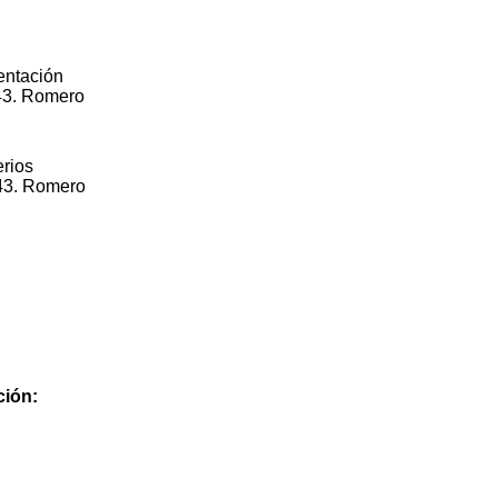
entación
B43. Romero
erios
B43. Romero
ción: