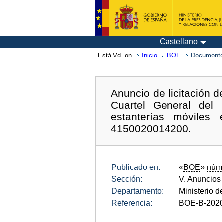
Castellano
Está
Vd.
en
Inicio
BOE
Documento
Anuncio de licitación 
Cuartel General del 
estanterías móvile
4150020014200.
Publicado en:
«
BOE
»
núm
Sección:
V. Anuncios
Departamento:
Ministerio 
Referencia:
BOE-B-202