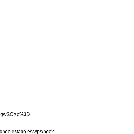
z37MgwSCXo%3D
taciondelestado.es/wps/poc?