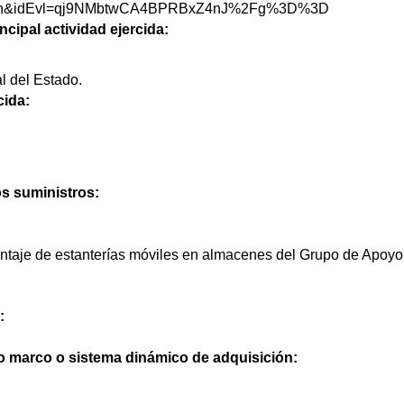
itacion&idEvl=qj9NMbtwCA4BPRBxZ4nJ%2Fg%3D%3D
ncipal actividad ejercida:
l del Estado.
cida:
os suministros:
taje de estanterías móviles en almacenes del Grupo de Apoyo
:
do marco o sistema dinámico de adquisición: