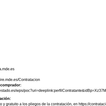
a.mde.es
aire.mde.es/Contratacion
de comprador:
delestado.es/wps/poc?uri=deeplink:perfilContratante&idBp=X
tación:
o y gratuito a los pliegos de la contratación, en https://contra