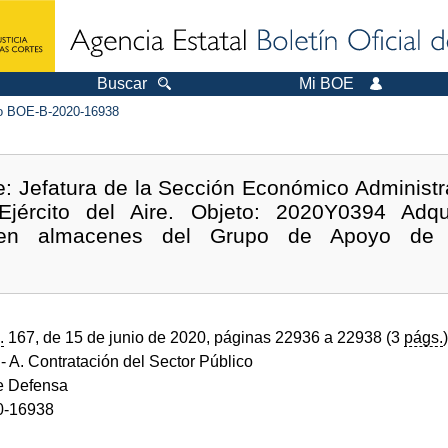
Buscar
Mi BOE
 BOE-B-2020-16938
de: Jefatura de la Sección Económico Administr
Ejército del Aire. Objeto: 2020Y0394 Adq
s en almacenes del Grupo de Apoyo de 
.
167, de 15 de junio de 2020, páginas 22936 a 22938 (3
págs.
)
- A. Contratación del Sector Público
de Defensa
0-16938