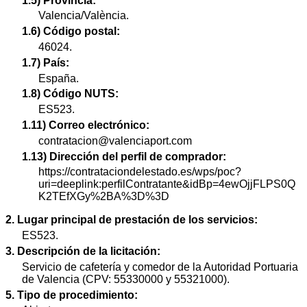
1.5) Provincia:
Valencia/València.
1.6) Código postal:
46024.
1.7) País:
España.
1.8) Código NUTS:
ES523.
1.11) Correo electrónico:
contratacion@valenciaport.com
1.13) Dirección del perfil de comprador:
https://contrataciondelestado.es/wps/poc?
uri=deeplink:perfilContratante&idBp=4ewOjjFLPS0Q
K2TEfXGy%2BA%3D%3D
2. Lugar principal de prestación de los servicios:
ES523.
3. Descripción de la licitación:
Servicio de cafetería y comedor de la Autoridad Portuaria
de Valencia (CPV: 55330000 y 55321000).
5. Tipo de procedimiento: