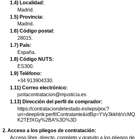
1.4) Localidad:
Madrid.
1.5) Provincia:
Madrid.
1.6) Código postal:
28015.
1.7) País:
España.
1.8) Código NUTS:
ES300.
1.9) Teléfono:
+34 913904330.
1.11) Correo electrónico:
juntacontratacion@mjusticia.es
1.13) Dirección del perfil de comprador:
https://contrataciondelestado.es/wps/poc?
uri=deeplink:perfilContratante&idBp=YVy3kkhbVcMQ
K2TEfXGy%2BA%3D%3D
2. Acceso a los pliegos de contratación:
Acceso libre, directo, completo y gratuito a los pliegos de