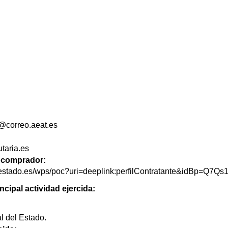
correo.aeat.es
utaria.es
de comprador:
delestado.es/wps/poc?uri=deeplink:perfilContratante&idBp=Q
ncipal actividad ejercida:
l del Estado.