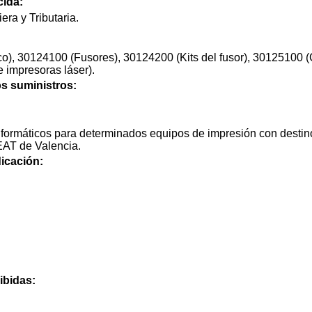
cida:
era y Tributaria.
co), 30124100 (Fusores), 30124200 (Kits del fusor), 30125100 (
 impresoras láser).
os suministros:
nformáticos para determinados equipos de impresión con destin
EAT de Valencia.
icación:
ibidas: