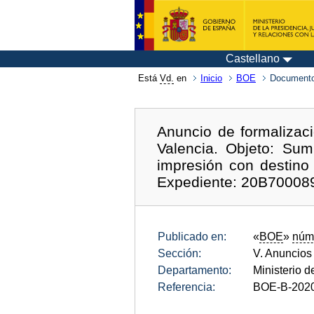
Castellano
Está
Vd.
en
Inicio
BOE
Documento
Anuncio de formalizaci
Valencia. Objeto: Sum
impresión con destino
Expediente: 20B70008
Publicado en:
«
BOE
»
núm
Sección:
V. Anuncios
Departamento:
Ministerio 
Referencia:
BOE-B-202