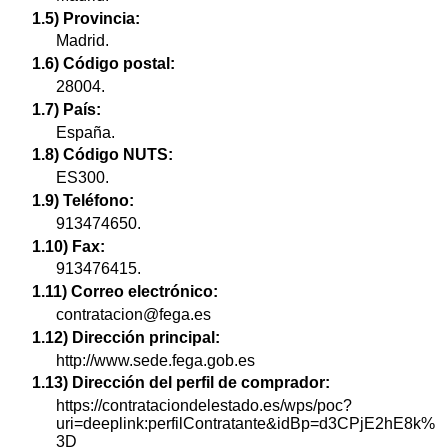
1.5) Provincia:
Madrid.
1.6) Código postal:
28004.
1.7) País:
España.
1.8) Código NUTS:
ES300.
1.9) Teléfono:
913474650.
1.10) Fax:
913476415.
1.11) Correo electrónico:
contratacion@fega.es
1.12) Dirección principal:
http://www.sede.fega.gob.es
1.13) Dirección del perfil de comprador:
https://contrataciondelestado.es/wps/poc?
uri=deeplink:perfilContratante&idBp=d3CPjE2hE8k%
3D