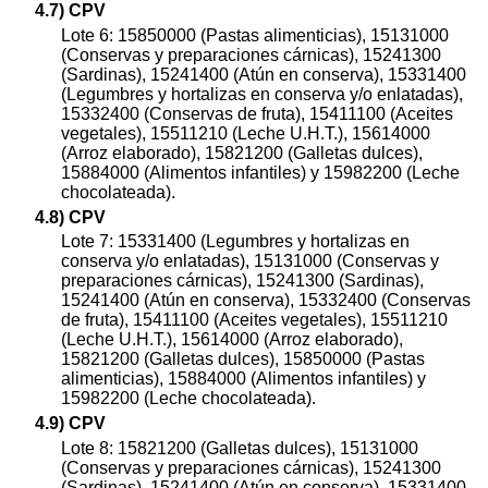
4.7) CPV
Lote 6: 15850000 (Pastas alimenticias), 15131000
(Conservas y preparaciones cárnicas), 15241300
(Sardinas), 15241400 (Atún en conserva), 15331400
(Legumbres y hortalizas en conserva y/o enlatadas),
15332400 (Conservas de fruta), 15411100 (Aceites
vegetales), 15511210 (Leche U.H.T.), 15614000
(Arroz elaborado), 15821200 (Galletas dulces),
15884000 (Alimentos infantiles) y 15982200 (Leche
chocolateada).
4.8) CPV
Lote 7: 15331400 (Legumbres y hortalizas en
conserva y/o enlatadas), 15131000 (Conservas y
preparaciones cárnicas), 15241300 (Sardinas),
15241400 (Atún en conserva), 15332400 (Conservas
de fruta), 15411100 (Aceites vegetales), 15511210
(Leche U.H.T.), 15614000 (Arroz elaborado),
15821200 (Galletas dulces), 15850000 (Pastas
alimenticias), 15884000 (Alimentos infantiles) y
15982200 (Leche chocolateada).
4.9) CPV
Lote 8: 15821200 (Galletas dulces), 15131000
(Conservas y preparaciones cárnicas), 15241300
(Sardinas), 15241400 (Atún en conserva), 15331400