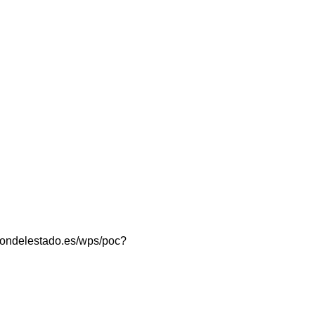
taciondelestado.es/wps/poc?