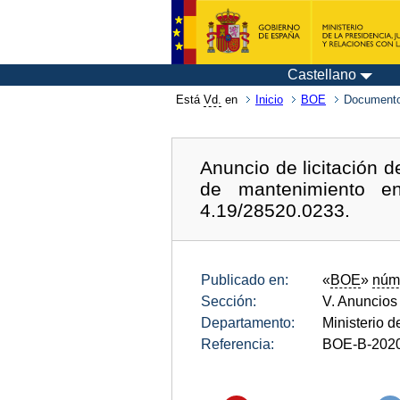
Castellano
Está
Vd.
en
Inicio
BOE
Documento
Anuncio de licitación 
de mantenimiento en
4.19/28520.0233.
Publicado en:
«
BOE
»
núm
Sección:
V. Anuncios
Departamento:
Ministerio 
Referencia:
BOE-B-202