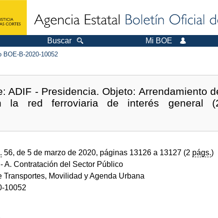
Buscar
Mi BOE
 BOE-B-2020-10052
de: ADIF - Presidencia. Objeto: Arrendamiento 
 la red ferroviaria de interés general (2
.
56, de 5 de marzo de 2020, páginas 13126 a 13127 (2
págs.
)
- A. Contratación del Sector Público
de Transportes, Movilidad y Agenda Urbana
0-10052