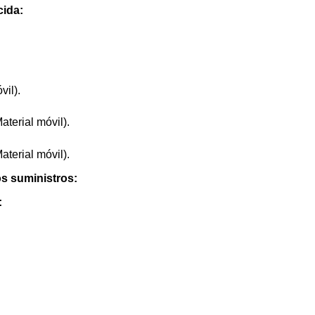
cida:
il).
terial móvil).
terial móvil).
os suministros:
: