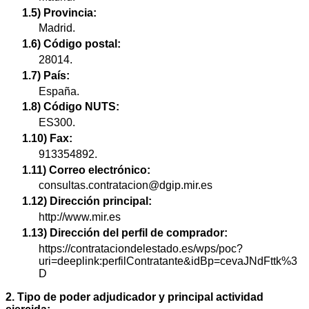
1.5) Provincia:
Madrid.
1.6) Código postal:
28014.
1.7) País:
España.
1.8) Código NUTS:
ES300.
1.10) Fax:
913354892.
1.11) Correo electrónico:
consultas.contratacion@dgip.mir.es
1.12) Dirección principal:
http://www.mir.es
1.13) Dirección del perfil de comprador:
https://contrataciondelestado.es/wps/poc?
uri=deeplink:perfilContratante&idBp=cevaJNdFttk%3
D
2. Tipo de poder adjudicador y principal actividad