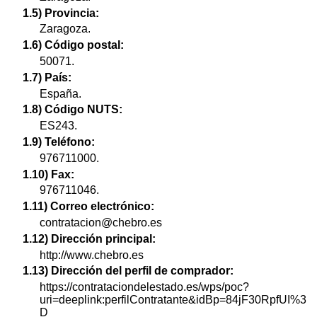
1.5) Provincia:
Zaragoza.
1.6) Código postal:
50071.
1.7) País:
España.
1.8) Código NUTS:
ES243.
1.9) Teléfono:
976711000.
1.10) Fax:
976711046.
1.11) Correo electrónico:
contratacion@chebro.es
1.12) Dirección principal:
http://www.chebro.es
1.13) Dirección del perfil de comprador:
https://contrataciondelestado.es/wps/poc?
uri=deeplink:perfilContratante&idBp=84jF30RpfUI%3
D