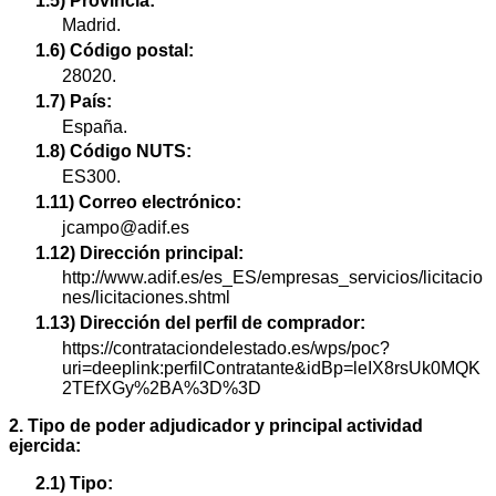
1.5) Provincia:
Madrid.
1.6) Código postal:
28020.
1.7) País:
España.
1.8) Código NUTS:
ES300.
1.11) Correo electrónico:
jcampo@adif.es
1.12) Dirección principal:
http://www.adif.es/es_ES/empresas_servicios/licitacio
nes/licitaciones.shtml
1.13) Dirección del perfil de comprador:
https://contrataciondelestado.es/wps/poc?
uri=deeplink:perfilContratante&idBp=leIX8rsUk0MQK
2TEfXGy%2BA%3D%3D
2. Tipo de poder adjudicador y principal actividad
ejercida:
2.1) Tipo: