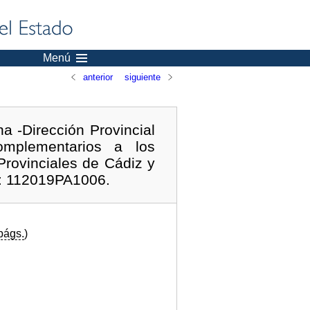
Menú
anterior
siguiente
na -Dirección Provincial
complementarios a los
rovinciales de Cádiz y
e: 112019PA1006.
págs.
)