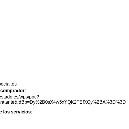
ocial.es
de comprador:
lestado.es/wps/poc?
lContratante&idBp=Dy%2B0sX4w5xYQK2TEfXGy%2BA%3D%3D
e los servicios:
: