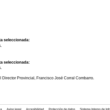
rta seleccionada:
.
rta seleccionada:
.
l Director Provincial, Francisco José Corral Combarro.
a
Aviso legal
Accesibilidad
Protección de datos
Sistema Interno de In