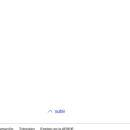
subir
formación
Tutoriales
Empleo en la AEBOE