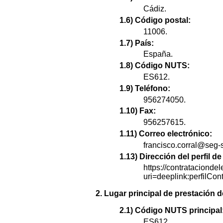
Cádiz.
1.6) Código postal:
11006.
1.7) País:
España.
1.8) Código NUTS:
ES612.
1.9) Teléfono:
956274050.
1.10) Fax:
956257615.
1.11) Correo electrónico:
francisco.corral@seg-s
1.13) Dirección del perfil 
https://contratacionde
uri=deeplink:perfi
2. Lugar principal de prestación d
2.1) Código NUTS principal
ES612.