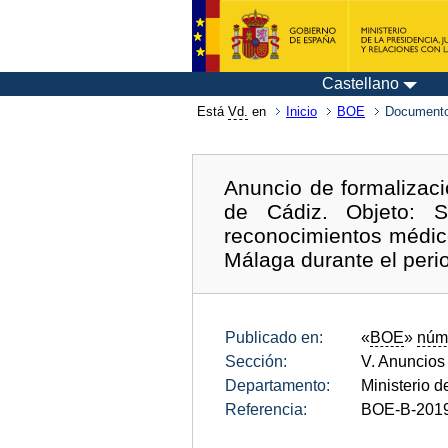
Castellano
Está
Vd.
en
Inicio
BOE
Documento
Anuncio de formalizació
de Cádiz. Objeto: Se
reconocimientos médic
Málaga durante el per
Publicado en:
«
BOE
»
núm
Sección:
V. Anuncios
Departamento:
Ministerio d
Referencia:
BOE-B-201