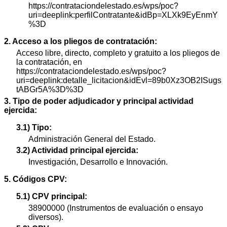
https://contrataciondelestado.es/wps/poc?
uri=deeplink:perfilContratante&idBp=XLXk9EyEnmY
%3D
2. Acceso a los pliegos de contratación:
Acceso libre, directo, completo y gratuito a los pliegos de
la contratación, en
https://contrataciondelestado.es/wps/poc?
uri=deeplink:detalle_licitacion&idEvl=89b0Xz3OB2ISugs
tABGr5A%3D%3D
3. Tipo de poder adjudicador y principal actividad
ejercida:
3.1) Tipo:
Administración General del Estado.
3.2) Actividad principal ejercida:
Investigación, Desarrollo e Innovación.
5. Códigos CPV:
5.1) CPV principal:
38900000 (Instrumentos de evaluación o ensayo
diversos).