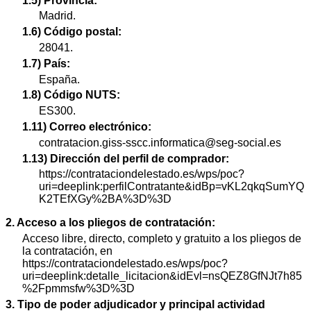
1.5) Provincia:
Madrid.
1.6) Código postal:
28041.
1.7) País:
España.
1.8) Código NUTS:
ES300.
1.11) Correo electrónico:
contratacion.giss-sscc.informatica@seg-social.es
1.13) Dirección del perfil de comprador:
https://contrataciondelestado.es/wps/poc?
uri=deeplink:perfilContratante&idBp=vKL2qkqSumYQ
K2TEfXGy%2BA%3D%3D
2. Acceso a los pliegos de contratación:
Acceso libre, directo, completo y gratuito a los pliegos de
la contratación, en
https://contrataciondelestado.es/wps/poc?
uri=deeplink:detalle_licitacion&idEvl=nsQEZ8GfNJt7h85
%2Fpmmsfw%3D%3D
3. Tipo de poder adjudicador y principal actividad