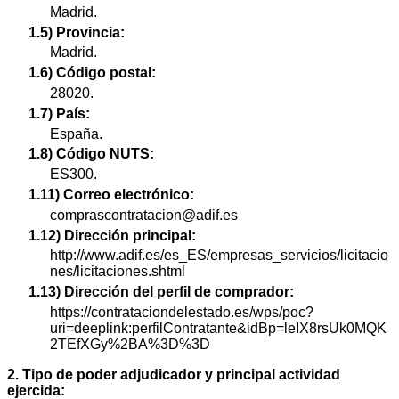
Madrid.
1.5) Provincia:
Madrid.
1.6) Código postal:
28020.
1.7) País:
España.
1.8) Código NUTS:
ES300.
1.11) Correo electrónico:
comprascontratacion@adif.es
1.12) Dirección principal:
http://www.adif.es/es_ES/empresas_servicios/licitacio
nes/licitaciones.shtml
1.13) Dirección del perfil de comprador:
https://contrataciondelestado.es/wps/poc?
uri=deeplink:perfilContratante&idBp=leIX8rsUk0MQK
2TEfXGy%2BA%3D%3D
2. Tipo de poder adjudicador y principal actividad
ejercida: