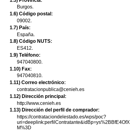
1.5) Provincia:
Burgos.
1.6) Código postal:
09002.
1.7) País:
España.
1.8) Código NUTS:
ES412.
1.9) Teléfono:
947040800.
1.10) Fax:
947040810.
1.11) Correo electrónico:
contratacionpublica@cenieh.es
1.12) Dirección principal:
http://www.cenieh.es
1.13) Dirección del perfil de comprador:
https://contrataciondelestado.es/wps/poc?
uri=deeplink:perfilContratante&idBp=ys%2BBfE4OfX
M%3D