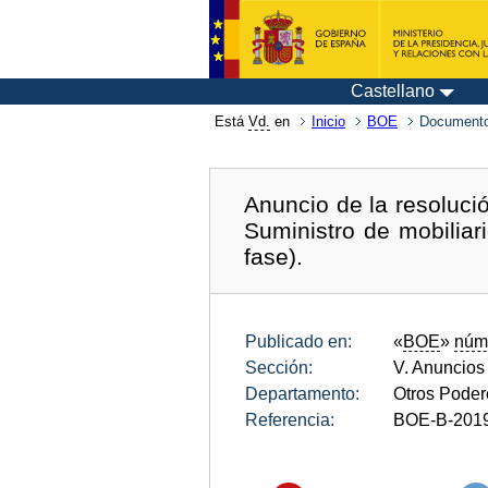
Castellano
Está
Vd.
en
Inicio
BOE
Documento
Anuncio de la resolución
Suministro de mobiliar
fase).
Publicado en:
«
BOE
»
núm
Sección:
V. Anuncios
Departamento:
Otros Poder
Referencia:
BOE-B-201