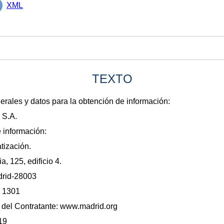
XML
TEXTO
rales y datos para la obtención de información:
 S.A.
 información:
tización.
a, 125, edificio 4.
adrid-28003
n 1301
il del Contratante: www.madrid.org
19