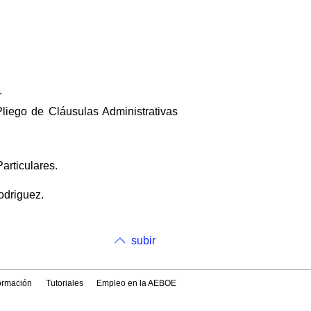
.
Pliego de Cláusulas Administrativas
articulares.
odriguez.
subir
formación
Tutoriales
Empleo en la AEBOE