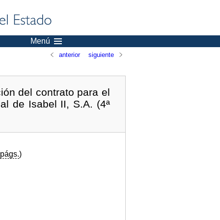
Menú
anterior
siguiente
ción del contrato para el
 de Isabel II, S.A. (4ª
págs.
)