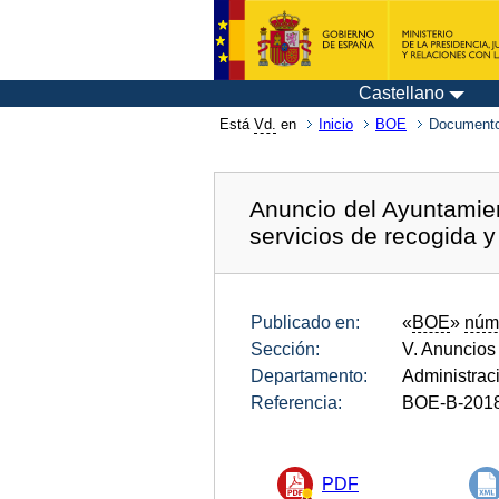
Castellano
Está
Vd.
en
Inicio
BOE
Documento
Anuncio del Ayuntamien
servicios de recogida y
Publicado en:
«
BOE
»
núm
Sección:
V. Anuncios
Departamento:
Administrac
Referencia:
BOE-B-201
PDF