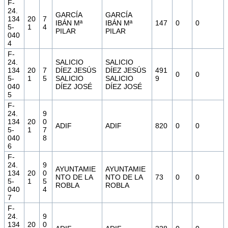
F-
24.
GARCÍA
GARCÍA
134
20
7
IBÁN Mª
IBÁN Mª
147
0
0
5-
1
4
PILAR
PILAR
040
4
F-
24.
SALICIO
SALICIO
134
20
7
DÍEZ JESÚS
DÍEZ JESÚS
491
0
0
5-
1
5
SALICIO
SALICIO
9
040
DÍEZ JOSÉ
DÍEZ JOSÉ
5
F-
24.
9
134
20
0
ADIF
ADIF
820
0
0
5-
1
7
040
8
6
F-
24.
9
AYUNTAMIE
AYUNTAMIE
134
20
0
NTO DE LA
NTO DE LA
73
0
0
5-
1
5
ROBLA
ROBLA
040
4
7
F-
24.
9
134
20
0