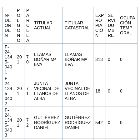
P
P
Nº
O
A
EXP
SE
OCUPA
DE
LI
R
RO
RVI
TITULAR
TITULAR
CIÓN
OR
G
C
PIA
DU
ACTUAL
CATASTRAL
TEMP
DE
O
E
CIÓ
MB
ORAL
N
N
L
N
RE
O
A
F-
24.
LLAMAS
LLAMAS
134
20
7
BOÑAR Mª
BOÑAR Mª
313
0
0
5-
1
0
EVA
EVA
040
1
F-
24.
JUNTA
JUNTA
134
20
7
VECINAL DE
VECINAL DE
18
0
0
5-
1
1
LLANOS DE
LLANOS DE
040
ALBA
ALBA
2
F-
24.
GUTIÉRREZ
GUTIÉRREZ
134
20
7
RODRÍGUEZ
RODRÍGUEZ
542
0
0
5-
1
2
DANIEL
DANIEL
040
3