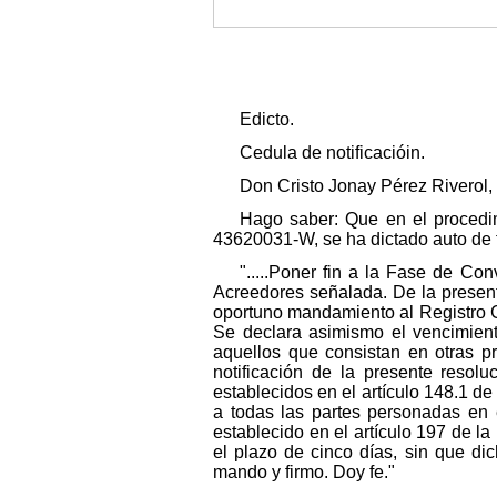
Edicto.
Cedula de notificacióin.
Don Cristo Jonay Pérez Riverol,
Hago saber: Que en el procedi
43620031-W, se ha dictado auto de fe
".....Poner fin a la Fase de C
Acreedores señalada. De la present
oportuno mandamiento al Registro Civ
Se declara asimismo el vencimient
aquellos que consistan en otras p
notificación de la presente resol
establecidos en el artículo 148.1 de
a todas las partes personadas en 
establecido en el artículo 197 de 
el plazo de cinco días, sin que di
mando y firmo. Doy fe."