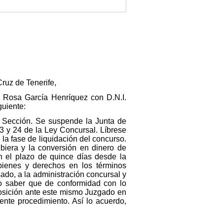
ruz de Tenerife,
 Rosa García Henríquez con D.N.I.
guiente:
a Sección. Se suspende la Junta de
3 y 24 de la Ley Concursal. Líbrese
la fase de liquidación del concurso.
biera y la conversión en dinero de
n el plazo de quince días desde la
 bienes y derechos en los términos
sado, a la administración concursal y
do saber que de conformidad con lo
posición ante este mismo Juzgado en
ente procedimiento. Así lo acuerdo,