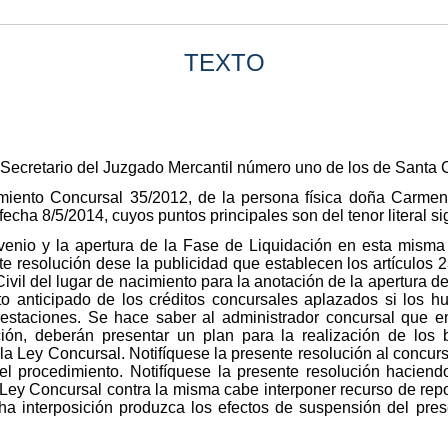
TEXTO
 Secretario del Juzgado Mercantil número uno de los de Santa C
miento Concursal 35/2012, de la persona física doña Carmen
cha 8/5/2014, cuyos puntos principales son del tenor literal si
onvenio y la apertura de la Fase de Liquidación en esta mism
e resolución dese la publicidad que establecen los artículos 2
il del lugar de nacimiento para la anotación de la apertura de 
o anticipado de los créditos concursales aplazados si los hu
restaciones. Se hace saber al administrador concursal que e
ución, deberán presentar un plan para la realización de los
 la Ley Concursal. Notifíquese la presente resolución al concur
el procedimiento. Notifíquese la presente resolución hacien
la Ley Concursal contra la misma cabe interponer recurso de re
cha interposición produzca los efectos de suspensión del pres